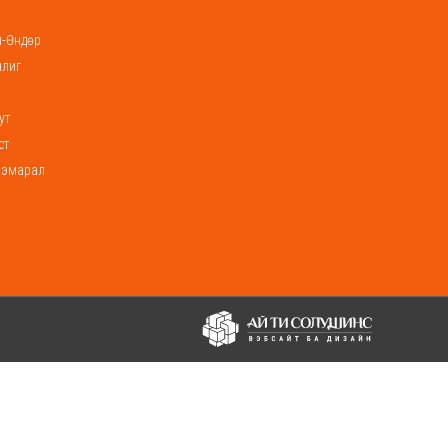
-Өндөр
нлиг
ут
ст
ээмарал