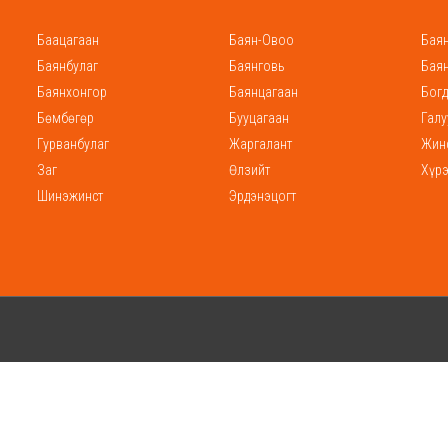
Баацагаан
Баян-Овоо
Баян
Баянбулаг
Баянговь
Бая
Баянхонгор
Баянцагаан
Богд
Бөмбөгөр
Бууцагаан
Галу
Гурванбулаг
Жаргалант
Жин
Заг
Өлзийт
Хүр
Шинэжинст
Эрдэнэцогт