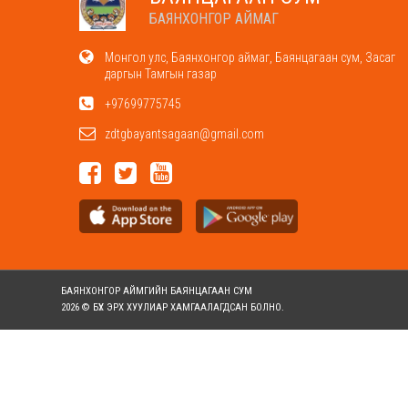
БАЯНХОНГОР АЙМАГ
Монгол улс, Баянхонгор аймаг, Баянцагаан сум, Засаг
даргын Тамгын газар
+97699775745
zdtgbayantsagaan@gmail.com
БАЯНХОНГОР АЙМГИЙН БАЯНЦАГААН СУМ
2026 © БҮХ ЭРХ ХУУЛИАР ХАМГААЛАГДСАН БОЛНО.