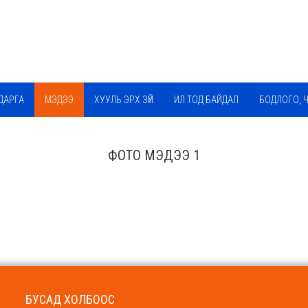
ДАРГА
МЭДЭЭ
ХУУЛЬ ЭРХ ЗҮЙ
ИЛ ТОД БАЙДАЛ
БОДЛОГО, 
ФОТО МЭДЭЭ 1
БУСАД ХОЛБООС