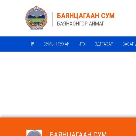
БАЯНЦАГААН СУМ
БАЯНХОНГОР АЙМАГ
НҮҮР
СУМЫН ТУХАЙ
ИТХ
ЗДТГАЗАР
ЗАСАГ 
БАЯНЦАГААН СУМ