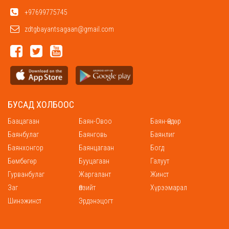
+97699775745
zdtgbayantsagaan@gmail.com
БУСАД ХОЛБООС
Баацагаан
Баян-Овоо
Баян-Өндөр
Баянбулаг
Баянговь
Баянлиг
Баянхонгор
Баянцагаан
Богд
Бөмбөгөр
Бууцагаан
Галуут
Гурванбулаг
Жаргалант
Жинст
Заг
Өлзийт
Хүрээмарал
Шинэжинст
Эрдэнэцогт