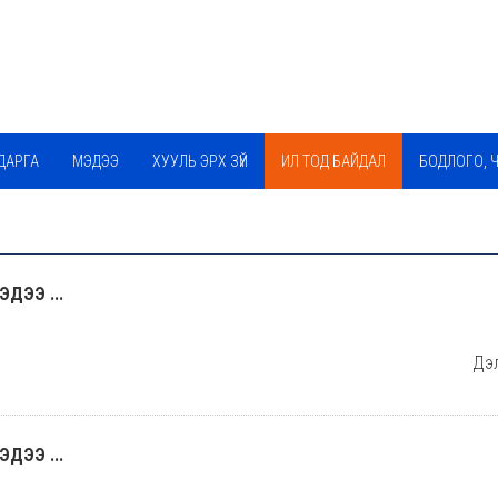
ДАРГА
МЭДЭЭ
ХУУЛЬ ЭРХ ЗҮЙ
ИЛ ТОД БАЙДАЛ
БОДЛОГО, 
ЭДЭЭ ...
Дэл
ЭДЭЭ ...