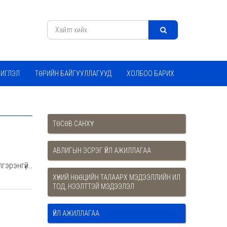
ЧИГЛЭЛ
ТӨРИЙН БАЙГУУЛЛАГУУД
ХОЛБОО БАРИХ
ТӨСӨВ САНХҮҮ
АВЛИГЫН ЭСРЭГ ҮЙЛ АЖИЛЛАГАА
гэрэнгүй..
ХҮНИЙ НӨӨЦИЙН ТАЛААРХ МЭДЭЭЛЛИЙН ИЛ
ТОД, НЭЭЛТТЭЙ МЭДЭЭЛЭЛ
ҮЙЛ АЖИЛЛАГАА