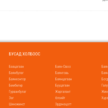
БУСАД ХОЛБООС
Баацагаан
Баян-Овоо
Баян
Баянбулаг
Баянговь
Бая
Баянхонгор
Баянцагаан
Богд
Бөмбөгөр
Бууцагаан
Галу
Гурванбулаг
Жаргалант
Жин
Заг
Өлзийт
Хүр
Шинэжинст
Эрдэнэцогт