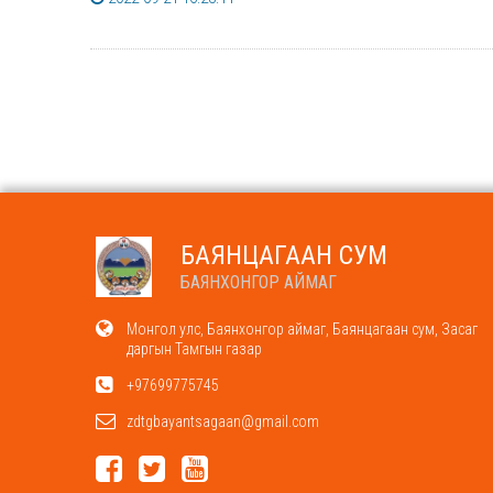
БАЯНЦАГААН СУМ
БАЯНХОНГОР АЙМАГ
Монгол улс, Баянхонгор аймаг, Баянцагаан сум, Засаг
даргын Тамгын газар
+97699775745
zdtgbayantsagaan@gmail.com