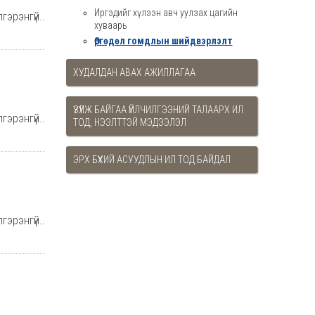
Иргэдийг хүлээн авч уулзах цагийн
гэрэнгүй..
хуваарь
Өргөдөл гомдлын шийдвэрлэлт
ХУДАЛДАН АВАХ АЖИЛЛАГАА
ҮЗҮҮЛЖ БАЙГАА ҮЙЛЧИЛГЭЭНИЙ ТАЛААРХ ИЛ
гэрэнгүй..
ТОД, НЭЭЛТТЭЙ МЭДЭЭЛЭЛ
ЭРХ БҮХИЙ АСУУДЛЫН ИЛ ТОД БАЙДАЛ
гэрэнгүй..