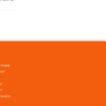
-Өндөр
нлиг
ут
ст
ээмарал